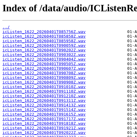
Index of /data/audio/ICListenR
../
icListen_1622_20260401T085756Z.wav
icListen_1622_20260401T085858Z.wav
icListen_1622_20260401T085958Z.wav
icListen_1622_20260401T090059Z.wav
icListen_1622_20260401T090202Z.wav
icListen_1622_20260401T090302Z.wav
icListen_1622_20260401T090404Z.wav
icListen_1622_20260401T090505Z.wav
icListen_1622_20260401T090607Z.wav
icListen_1622_20260401T090708Z.wav
icListen_1622_20260401T090809Z.wav
icListen_1622_20260401T090908Z.wav
icListen_1622_20260401T091010Z.wav
icListen_1622_20260401T091110Z.wav
icListen_1622_20260401T091210Z.wav
icListen_1622_20260401T091311Z.wav
icListen_1622_20260401T091413Z.wav
icListen_1622_20260401T091514Z.wav
icListen_1622_20260401T091615Z.wav
icListen_1622_20260401T091717Z.wav
icListen_1622_20260401T091818Z.wav
icListen_1622_20260401T091921Z.wav
icListen_1622_20260401T092022Z.wav