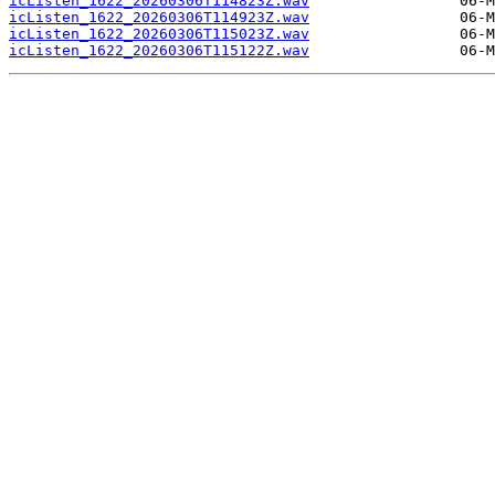
icListen_1622_20260306T114823Z.wav
icListen_1622_20260306T114923Z.wav
icListen_1622_20260306T115023Z.wav
icListen_1622_20260306T115122Z.wav