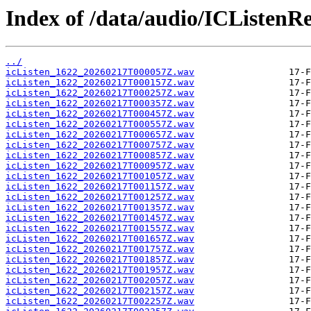
Index of /data/audio/ICListenR
../
icListen_1622_20260217T000057Z.wav
icListen_1622_20260217T000157Z.wav
icListen_1622_20260217T000257Z.wav
icListen_1622_20260217T000357Z.wav
icListen_1622_20260217T000457Z.wav
icListen_1622_20260217T000557Z.wav
icListen_1622_20260217T000657Z.wav
icListen_1622_20260217T000757Z.wav
icListen_1622_20260217T000857Z.wav
icListen_1622_20260217T000957Z.wav
icListen_1622_20260217T001057Z.wav
icListen_1622_20260217T001157Z.wav
icListen_1622_20260217T001257Z.wav
icListen_1622_20260217T001357Z.wav
icListen_1622_20260217T001457Z.wav
icListen_1622_20260217T001557Z.wav
icListen_1622_20260217T001657Z.wav
icListen_1622_20260217T001757Z.wav
icListen_1622_20260217T001857Z.wav
icListen_1622_20260217T001957Z.wav
icListen_1622_20260217T002057Z.wav
icListen_1622_20260217T002157Z.wav
icListen_1622_20260217T002257Z.wav