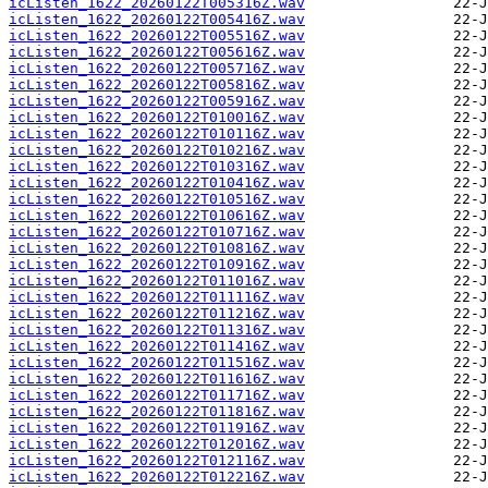
icListen_1622_20260122T005316Z.wav
icListen_1622_20260122T005416Z.wav
icListen_1622_20260122T005516Z.wav
icListen_1622_20260122T005616Z.wav
icListen_1622_20260122T005716Z.wav
icListen_1622_20260122T005816Z.wav
icListen_1622_20260122T005916Z.wav
icListen_1622_20260122T010016Z.wav
icListen_1622_20260122T010116Z.wav
icListen_1622_20260122T010216Z.wav
icListen_1622_20260122T010316Z.wav
icListen_1622_20260122T010416Z.wav
icListen_1622_20260122T010516Z.wav
icListen_1622_20260122T010616Z.wav
icListen_1622_20260122T010716Z.wav
icListen_1622_20260122T010816Z.wav
icListen_1622_20260122T010916Z.wav
icListen_1622_20260122T011016Z.wav
icListen_1622_20260122T011116Z.wav
icListen_1622_20260122T011216Z.wav
icListen_1622_20260122T011316Z.wav
icListen_1622_20260122T011416Z.wav
icListen_1622_20260122T011516Z.wav
icListen_1622_20260122T011616Z.wav
icListen_1622_20260122T011716Z.wav
icListen_1622_20260122T011816Z.wav
icListen_1622_20260122T011916Z.wav
icListen_1622_20260122T012016Z.wav
icListen_1622_20260122T012116Z.wav
icListen_1622_20260122T012216Z.wav